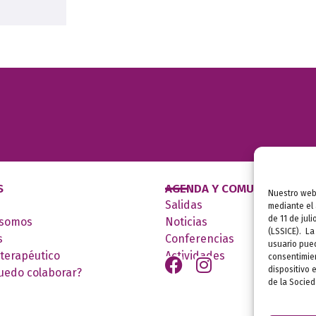
S
AGENDA Y COMUNICACIÓN
Nuestro webs
Salidas
mediante el 
de 11 de jul
 somos
Noticias
(LSSICE). La
s
Conferencias
usuario pued
 terapéutico
Actividades
consentimien
dispositivo e
uedo colaborar?
de la Socied